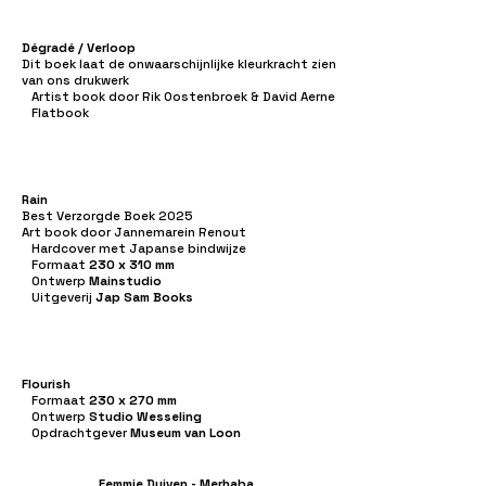
Dégradé / Verloop
Dit boek laat de onwaarschijnlijke kleurkracht zien
van ons drukwerk
Artist book door Rik Oostenbroek & David Aerne
Flatbook
Rain
Best Verzorgde Boek 2025
Art book door Jannemarein Renout
Hardcover met Japanse bindwijze
Formaat
230 x 310 mm
Ontwerp
Mainstudio
Uitgeverij
Jap Sam Books
Flourish
Formaat
230 x 270 mm
Ontwerp
Studio Wesseling
Opdrachtgever
Museum van Loon
Femmie Duiven - Merhaba