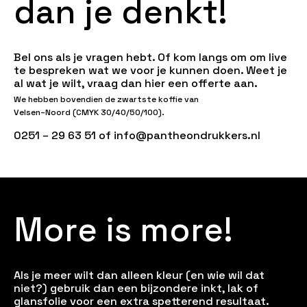
d
a
n
j
e
d
e
n
k
t
!
Bel ons als je vragen hebt. Of kom langs om om live
te bespreken wat we voor je kunnen doen. Weet je
al wat je wilt, vraag dan hier een offerte aan.
We hebben bovendien de zwartste koffie van
Velsen–Noord (CMYK 30/40/50/100).
‭0251 – 29 63 51‬ of info@pantheondrukkers.nl
M
o
r
e
i
s
m
o
r
e
!
Als je meer wilt dan alleen kleur (en wie wil dat
niet?) gebruik dan een bijzondere inkt, lak of
glansfolie voor een extra spetterend resultaat.