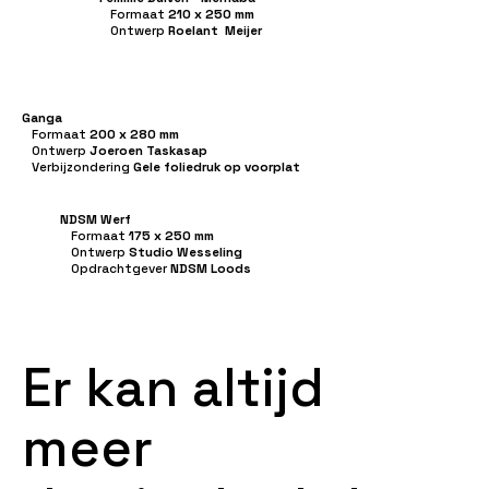
Formaat
210 x 250 mm
Ontwerp
Roelant Meijer
Ganga
Formaat
200 x 280 mm
Ontwerp
Joeroen Taskasap
Verbijzondering
Gele foliedruk op voorplat
NDSM Werf
Formaat
175 x 250
mm
Ontwerp
Studio Wesseling
Opdrachtgever
NDSM Loods
E
r
k
a
n
a
l
t
i
j
d
m
e
e
r