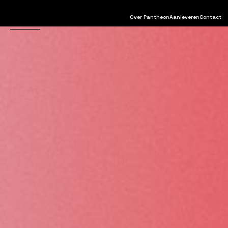
Over Pantheon
Aanleveren
Contact
Drukwerk
Sign
Verpakking
Verbijzonderen