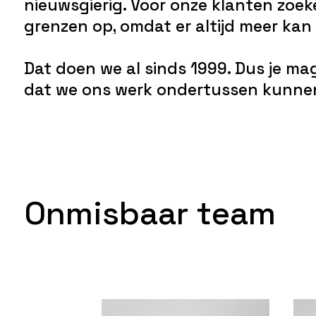
nieuwsgierig. Voor onze klanten zoe
grenzen op, omdat er altijd meer kan
Dat doen we al sinds 1999. Dus je ma
dat we ons werk ondertussen kunnen
O
n
m
i
s
b
a
a
r
t
e
a
m