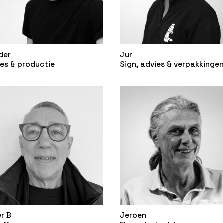
der
Jur
es & productie
Sign, advies & verpakkinge
r B
Jeroen