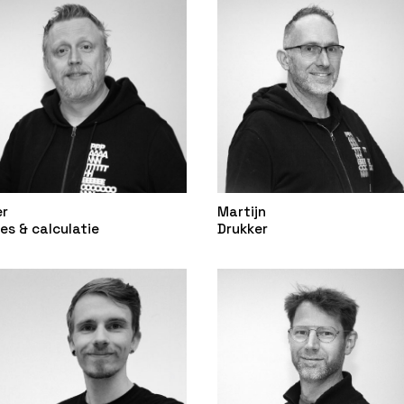
er
Martijn
es & calculatie
Drukker