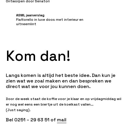
Ontworpen door Senatori
ASML jaarverslag
Flattorello in luxe doos met interieur en
uitneemlint
K
o
m
d
a
n
!
Langs komen is altijd het beste idee. Dan kun je
zien wat we zoal maken en dan bespreken we
direct wat we voor jou kunnen doen.
Door de week staat de koffie voor je klaar en op vrijdagmiddag wil
er nog wel eens een biertje uit de koelkast vallen…
(Just saying).
Bel ‭0251 – 29 63 51‬ of
mail