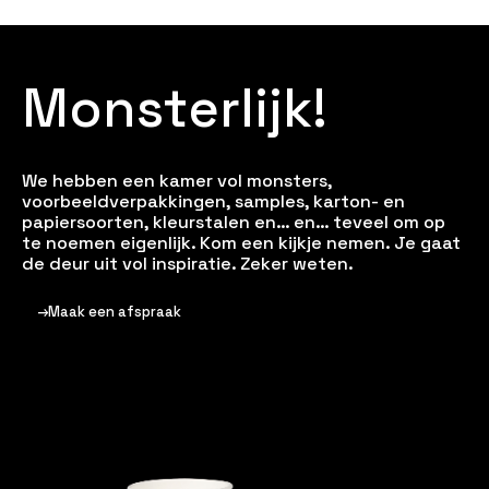
M
o
n
s
t
e
r
l
i
j
k
!
We hebben een kamer vol monsters,
voorbeeldverpakkingen, samples, karton- en
papiersoorten, kleurstalen en… en… teveel om op
te noemen eigenlijk. Kom een kijkje nemen. Je gaat
de deur uit vol inspiratie. Zeker weten.
Maak een afspraak