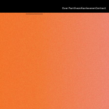
Over Pantheon
Aanleveren
Contact
Drukwerk
Sign
Verpakking
Verbijzonderen